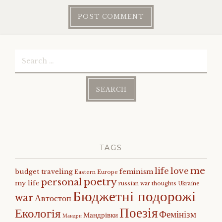
Search
for:
TAGS
me
life
love
budget traveling
feminism
Eastern Europe
poetry
personal
my life
russian war
thoughts
Ukraine
Бюджетні подорожі
war
Автостоп
Поезія
Екологія
Фемінізм
Мандрівки
Мандри