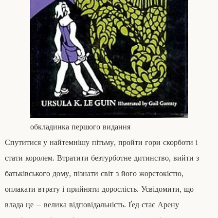
обкладинка першого видання
Спутитися у найтемнішу пітьму, пройти гори скорботи і
стати королем. Втратити безтурботне дитинство, вийти з
батьківського дому, пізнати світ з його жорстокістю,
оплакати втрату і прийняти дорослість. Усвідомити, що
влада це – велика відповідальність. Ґед стає Арену