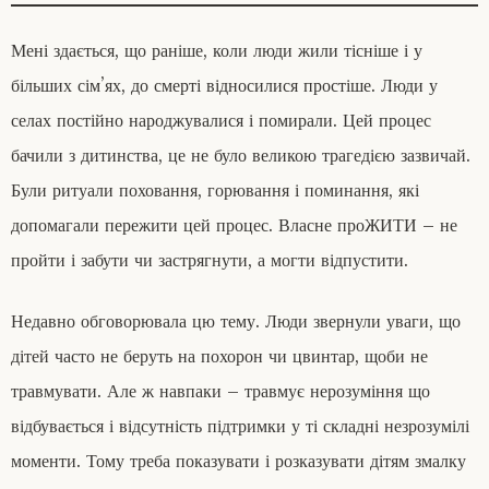
Мені здається, що раніше, коли люди жили тісніше і у
більших сім’ях, до смерті відносилися простіше. Люди у
селах постійно народжувалися і помирали. Цей процес
бачили з дитинства, це не було великою трагедією зазвичай.
Були ритуали поховання, горювання і поминання, які
допомагали пережити цей процес. Власне проЖИТИ – не
пройти і забути чи застрягнути, а могти відпустити.
Недавно обговорювала цю тему. Люди звернули уваги, що
дітей часто не беруть на похорон чи цвинтар, щоби не
травмувати. Але ж навпаки – травмує нерозуміння що
відбувається і відсутність підтримки у ті складні незрозумілі
моменти. Тому треба показувати і розказувати дітям змалку