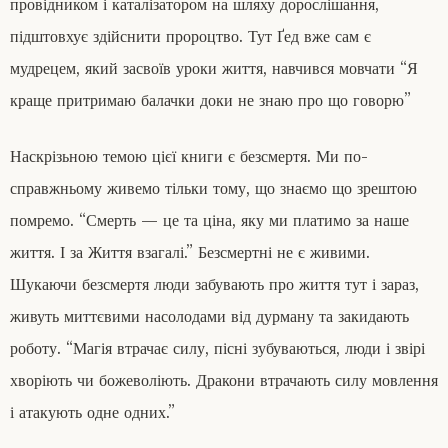
провідником і каталізатором на шляху дорослішання,
підштовхує здійснити пророцтво. Тут Ґед вже сам є
мудрецем, який засвоїв уроки життя, навчився мовчати “Я
краще притримаю балачки доки не знаю про що говорю”
Наскрізьною темою цієї книги є безсмертя. Ми по-
справжньому живемо тільки тому, що знаємо що зрештою
помремо. “Смерть — це та ціна, яку ми платимо за наше
життя. І за Життя взагалі.” Безсмертні не є живими.
Шукаючи безсмертя люди забувають про життя тут і зараз,
живуть миттєвими насолодами від дурману та закидають
роботу. “Магія втрачає силу, пісні зубуваються, люди і звірі
хворіють чи божеволіють. Дракони втрачають силу мовлення
і атакують одне одних.”