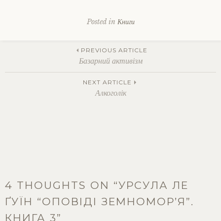
Posted in
Книги
Tagged
оповіді
Post
земномор'я
,
PREVIOUS ARTICLE
урсула
Базарний активізм
ле
ґуїн
navigation
NEXT ARTICLE
Алкоголік
4 THOUGHTS ON “
УРСУЛА ЛЕ
ҐУЇН “ОПОВІДІ ЗЕМНОМОР’Я”.
КНИГА 3
”