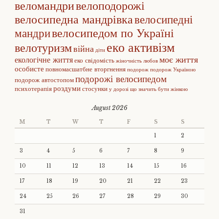
веломандри
велоподорожі
велосипедна мандрівка
велосипедні
велосипедом по Україні
мандри
еко активізм
велотуризм
війна
діти
моє життя
екологічне життя
еко свідомість
жіночність
любов
особисте
повномасшатбне вторгнення
подорож
подорож Україною
подорожі велосипедом
подорож автостопом
роздуми
психотерапія
стосунки
у дорозі
що значить бути жінкою
August 2026
M
T
W
T
F
S
S
1
2
3
4
5
6
7
8
9
10
11
12
13
14
15
16
17
18
19
20
21
22
23
24
25
26
27
28
29
30
31