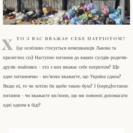
х
то з вас вважає себе патріотом?
(це особливо стосується немешканців Львова та
прилеглих сіл) Наступне питання до ваших сусідів-родичів-
друзів-знайомих - хто з них вважає себе патріотом? Ще
одне питаннячко - ви/вони вважаєте, що Україна єдина?
Якщо ні, то чи хотіли би щоби такою була? І (перед)останнє
питання - чи вважаєте ви/вони, що ми повинні допомагати
одні одним в біді?
Search