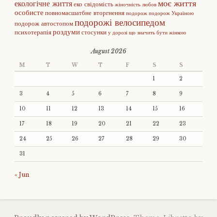
моє життя
екологічне життя
еко свідомість
жіночність
любов
особисте
повномасшатбне вторгнення
подорож
подорож Україною
подорожі велосипедом
подорож автостопом
роздуми
психотерапія
стосунки
у дорозі
що значить бути жінкою
August 2026
M
T
W
T
F
S
S
1
2
3
4
5
6
7
8
9
10
11
12
13
14
15
16
17
18
19
20
21
22
23
24
25
26
27
28
29
30
31
« Jun