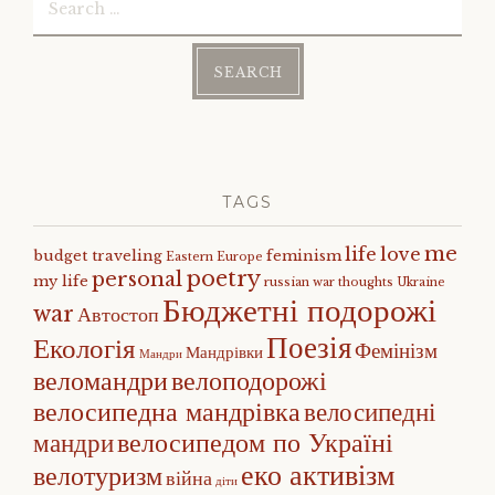
for:
TAGS
me
life
love
budget traveling
feminism
Eastern Europe
poetry
personal
my life
russian war
thoughts
Ukraine
Бюджетні подорожі
war
Автостоп
Поезія
Екологія
Фемінізм
Мандрівки
Мандри
веломандри
велоподорожі
велосипедна мандрівка
велосипедні
велосипедом по Україні
мандри
еко активізм
велотуризм
війна
діти