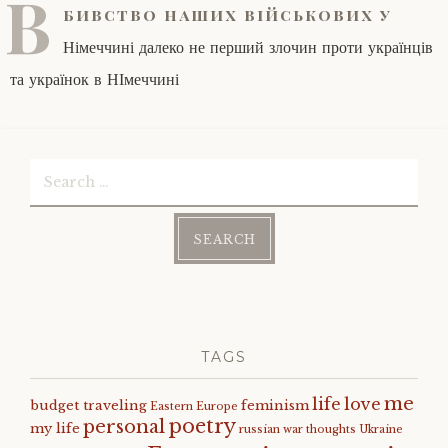
В
бивство наших військових у
Німеччині далеко не перший злочин проти українців
та українок в НІмеччині
Search
for:
TAGS
me
life
love
budget traveling
feminism
Eastern Europe
poetry
personal
my life
russian war
thoughts
Ukraine