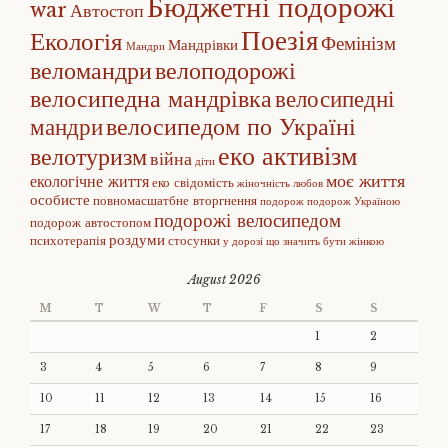
Бюджетні подорожі
war
Автостоп
Поезія
Екологія
Фемінізм
Мандрівки
Мандри
веломандри
велоподорожі
велосипедна мандрівка
велосипедні
велосипедом по Україні
мандри
еко активізм
велотуризм
війна
діти
моє життя
екологічне життя
еко свідомість
жіночність
любов
особисте
повномасшатбне вторгнення
подорож
подорож Україною
подорожі велосипедом
подорож автостопом
роздуми
психотерапія
стосунки
у дорозі
що значить бути жінкою
August 2026
M
T
W
T
F
S
S
1
2
3
4
5
6
7
8
9
10
11
12
13
14
15
16
17
18
19
20
21
22
23