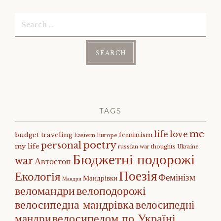
Search
for:
TAGS
me
life
love
budget traveling
feminism
Eastern Europe
poetry
personal
my life
russian war
thoughts
Ukraine
Бюджетні подорожі
war
Автостоп
Поезія
Екологія
Фемінізм
Мандрівки
Мандри
веломандри
велоподорожі
велосипедна мандрівка
велосипедні
велосипедом по Україні
мандри