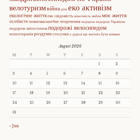
еко активізм
велотуризм
війна
діти
моє життя
екологічне життя
еко свідомість
жіночність
любов
особисте
повномасшатбне вторгнення
подорож
подорож Україною
подорожі велосипедом
подорож автостопом
роздуми
психотерапія
стосунки
у дорозі
що значить бути жінкою
August 2026
M
T
W
T
F
S
S
1
2
3
4
5
6
7
8
9
10
11
12
13
14
15
16
17
18
19
20
21
22
23
24
25
26
27
28
29
30
31
« Jun