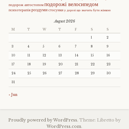
подорожі велосипедом
подорож автостопом
роздуми
психотерапія
стосунки
у дорозі
що значить бути жінкою
August 2026
M
T
W
T
F
S
S
1
2
3
4
5
6
7
8
9
10
11
12
13
14
15
16
17
18
19
20
21
22
23
24
25
26
27
28
29
30
31
« Jun
Proudly powered by WordPress.
Theme: Libretto by
WordPress.com
.