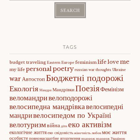
TAGS
me
life
love
budget traveling
feminism
Eastern Europe
poetry
personal
my life
russian war
thoughts
Ukraine
Бюджетні подорожі
war
Автостоп
Поезія
Екологія
Фемінізм
Мандрівки
Мандри
веломандри
велоподорожі
велосипедна мандрівка
велосипедні
велосипедом по Україні
мандри
еко активізм
велотуризм
війна
діти
моє життя
екологічне життя
еко свідомість
жіночність
любов
особисте
повномасшатбне вторгнення
подорож
подорож Україною