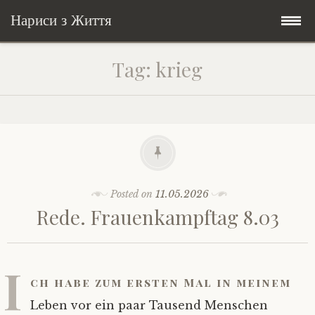
Нариси з Життя
Skip
Мандри
Tag:
krieg
to
content
Соціальне
У країні соло
Всякого по трохи
Велосипедні історії у країні
Бути жінкою
Posts in English
Історії з Бразилії
Екологія
Зламана рука
Posted on
11.05.2026
Rede. Frauenkampftag 8.03
My Speeches/Мої промови
Соло автостоп
Освіта і виховання
Поезія
poetry
Home/Додомцю
Мандри
Війна
Мої творіння
Книги
I
ch habe zum ersten Mal in meinem
Соціальне
Всякого по трохи
Leben vor ein paar Tausend Menschen