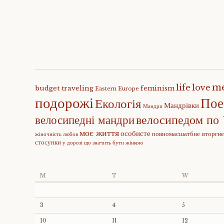
m
life
love
budget traveling
feminism
Eastern Europe
подорожі
Пое
Екологія
Мандрівки
Мандри
велосипедом по 
велосипедні мандри
моє життя
особисте
повномасшатбне вторгн
жіночність
любов
стосунки
у дорозі
що значить бути жінкою
M
T
W
3
4
5
10
11
12