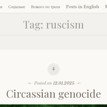
ри
Соціальне
Всякого по трохи
Posts in English
Tag:
ruscism
ent
Posted on
12.01.2025
Circassian genocide