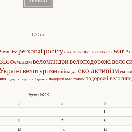
TAGS
poetry
war
e
personal
Ав
my life
russian war
thoughts
Ukraine
зія
веломандри
велоподорожі
велос
Фемінізм
еко активізм
Україні
велотуризм
війна
еколо
діти
подорожі велосип
ення
подорож автостопом
подорож
подорож Україною
August 2026
T
F
S
1
6
7
8
13
14
15