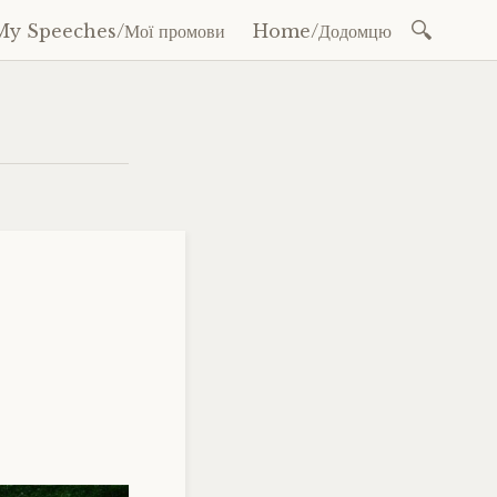
Search
My Speeches/Мої промови
Home/Додомцю
for: