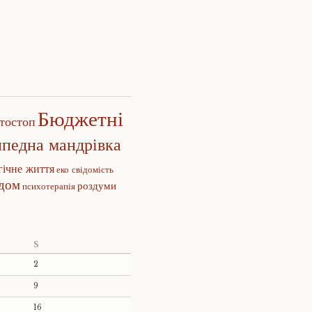
Бюджетні
тостоп
ипедна мандрівка
гічне життя
еко свідомість
едом
роздуми
психотерапія
S
2
9
16