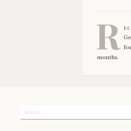
R
ec
Ge
fo
months.
Search
for: