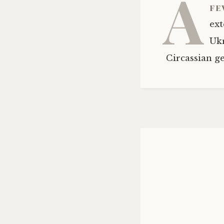
A
fe
ext
Ukr
Circassian g