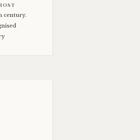
lmost
h century.
gnised
ry