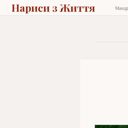
Нариси з Життя
Манд
Skip
to
cont