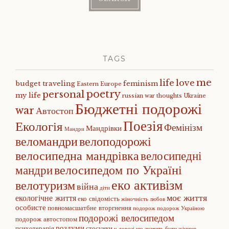
TAGS
me
life
love
budget traveling
feminism
Eastern Europe
poetry
personal
my life
russian war
thoughts
Ukraine
Бюджетні подорожі
war
Автостоп
Поезія
Екологія
Фемінізм
Мандрівки
Мандри
веломандри
велоподорожі
велосипедна мандрівка
велосипедні
велосипедом по Україні
мандри
еко активізм
велотуризм
війна
діти
моє життя
екологічне життя
еко свідомість
жіночність
любов
особисте
повномасшатбне вторгнення
подорож
подорож Україною
подорожі велосипедом
подорож автостопом
роздуми
психотерапія
стосунки
у дорозі
що значить бути жінкою