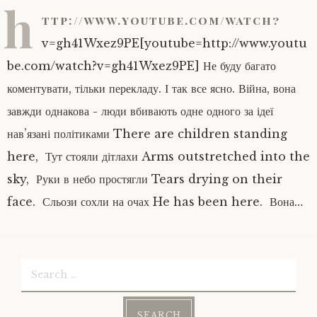
h
ttp://www.youtube.com/watch?
v=gh41Wxez9PE[youtube=http://www.youtu
be.com/watch?v=gh41Wxez9PE] Не буду багато
коментувати, тільки перекладу. І так все ясно. Війна, вона
завжди однакова - люди вбивають одне одного за ідеї
нав’язані політиками There are children standing
here, Тут стояли дітлахи Arms outstretched into the
sky, Руки в небо простягли Tears drying on their
face. Сльози сохли на очах He has been here. Вона…
Search
for: