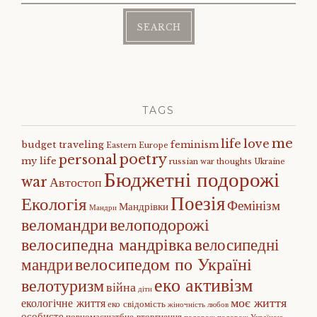
TAGS
me
life
love
budget traveling
feminism
Eastern Europe
poetry
personal
my life
russian war
thoughts
Ukraine
Бюджетні подорожі
war
Автостоп
Поезія
Екологія
Фемінізм
Мандрівки
Мандри
веломандри
велоподорожі
велосипедна мандрівка
велосипедні
велосипедом по Україні
мандри
еко активізм
велотуризм
війна
діти
моє життя
екологічне життя
еко свідомість
жіночність
любов
особисте
повномасшатбне вторгнення