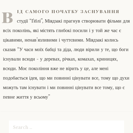
в
ід самого початку заснування
студії “Ґіблі”, Міядзакі прагнув створювати фільми для
всіх поколінь, які містять глибокі посили і у той же час є
цікавими, ненав’язливими і чуттєвими. Міядзакі колись
сказав “У часи моїх бабці та діда, люди вірили у те, що боги
існували всюди - у деревах, річках, комахах, криницях,
всюди. Моє покоління вже не вірить у це, але мені
подобається ідея, що ми повинні цінувати все, тому що духи
можуть там існувати і ми повинні цінувати все тому, що є
певне життя у всьому”
Search
for: