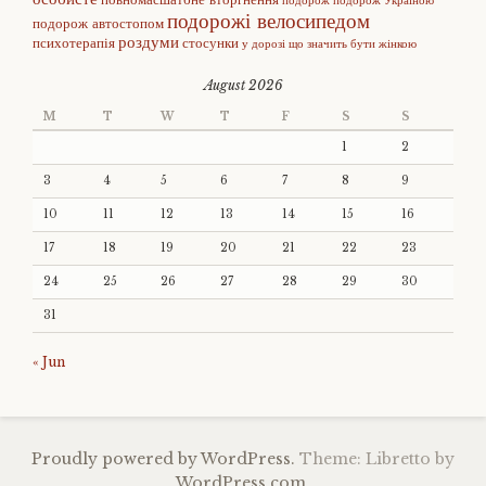
подорож
подорож Україною
подорожі велосипедом
подорож автостопом
роздуми
психотерапія
стосунки
у дорозі
що значить бути жінкою
August 2026
M
T
W
T
F
S
S
1
2
3
4
5
6
7
8
9
10
11
12
13
14
15
16
17
18
19
20
21
22
23
24
25
26
27
28
29
30
31
« Jun
Proudly powered by WordPress.
Theme: Libretto by
WordPress.com
.