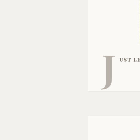
J
ust le