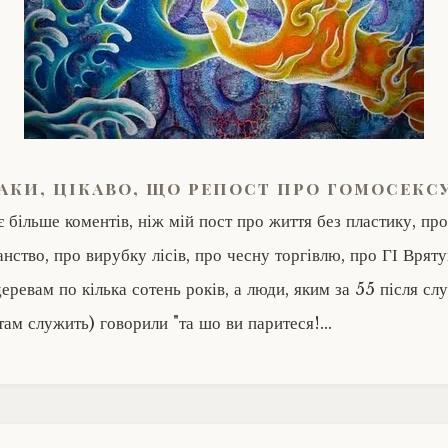
аки, цікаво, що репост про гомосекс
 більше коментів, ніж мій пост про життя без пластику, про
анство, про вирубку лісів, про чесну торгівлю, про ГІ Врят
еревам по кілька сотень років, а люди, яким за 55 після сл
там служить) говорили "та шо ви паритеся!…