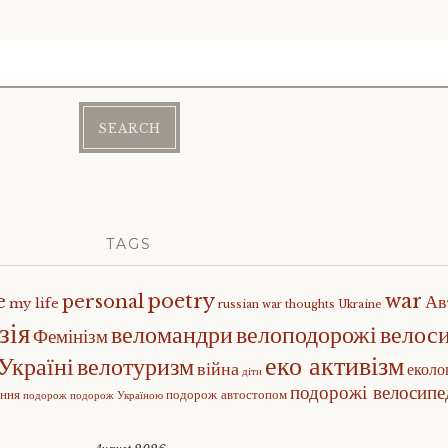
TAGS
poetry
war
e
personal
Ав
my life
russian war
thoughts
Ukraine
зія
веломандри
велоподорожі
велос
Фемінізм
еко активізм
Україні
велотуризм
війна
еколо
діти
подорожі велосип
ення
подорож автостопом
подорож
подорож Україною