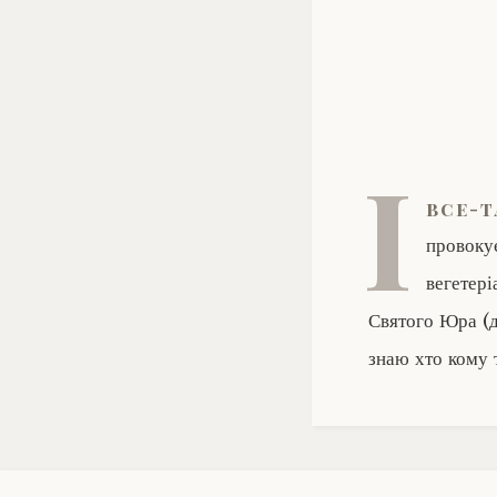
І
все-т
провокує
вегетері
Святого Юра (д
знаю хто кому 