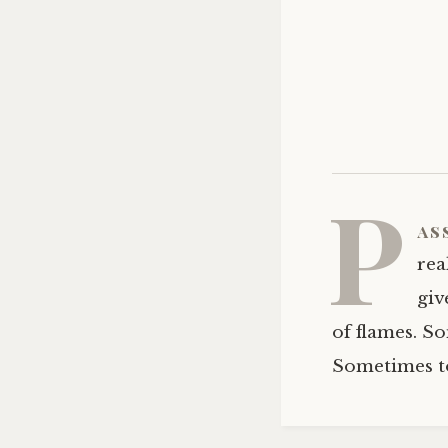
P
as
rea
giv
of flames. S
Sometimes to