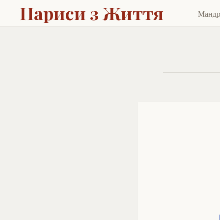
Нариси з Життя
Манд
Skip
to
cont