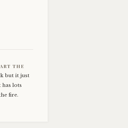
tart the
 but it just
 has lots
e fire.