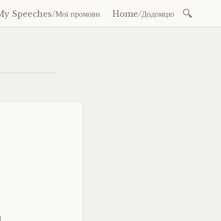
Search
My Speeches/Мої промови
Home/Додомцю
for: