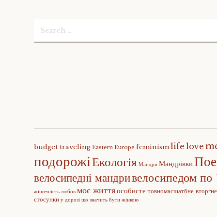
Search
for:
m
life
love
budget traveling
feminism
Eastern Europe
подорожі
Пое
Екологія
Мандрівки
Мандри
велосипедом по 
велосипедні мандри
моє життя
особисте
повномасшатбне вторгн
жіночність
любов
стосунки
у дорозі
що значить бути жінкою