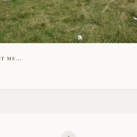
t me...