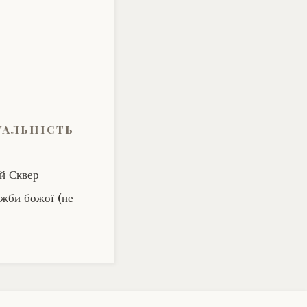
уальність
уй Сквер
ужби божої (не