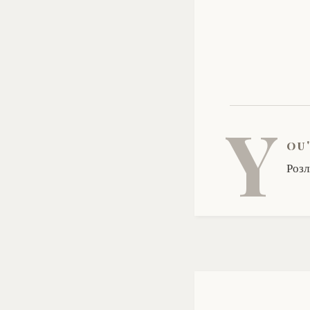
Y
ou
Розл