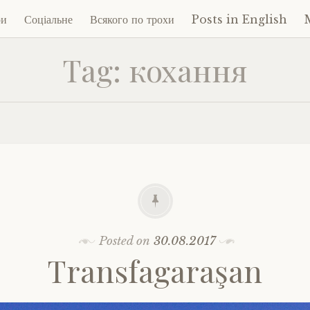
ри
Соціальне
Всякого по трохи
Posts in English
Tag:
кохання
ent
Posted on
30.08.2017
Transfagaraşan