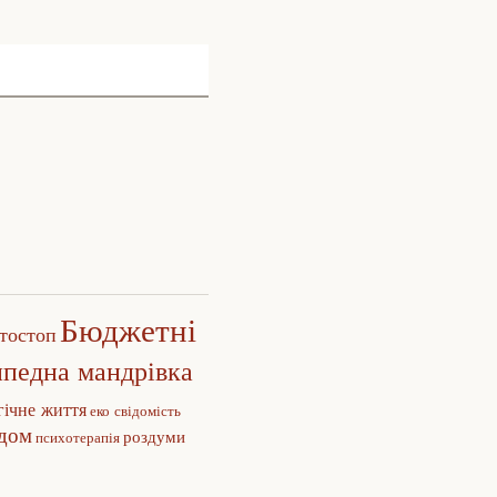
Бюджетні
тостоп
ипедна мандрівка
гічне життя
еко свідомість
едом
роздуми
психотерапія