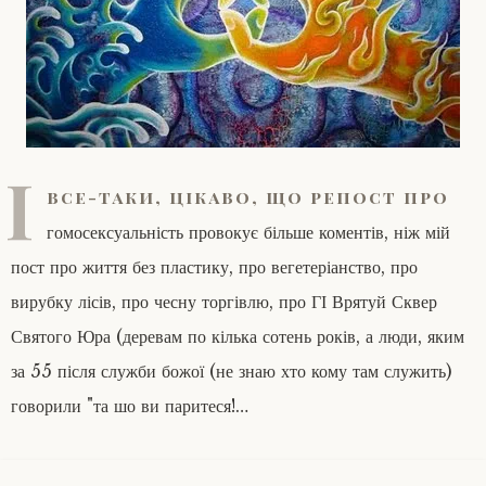
І
все-таки, цікаво, що репост про
гомосексуальність провокує більше коментів, ніж мій
пост про життя без пластику, про вегетеріанство, про
вирубку лісів, про чесну торгівлю, про ГІ Врятуй Сквер
Святого Юра (деревам по кілька сотень років, а люди, яким
за 55 після служби божої (не знаю хто кому там служить)
говорили "та шо ви паритеся!…