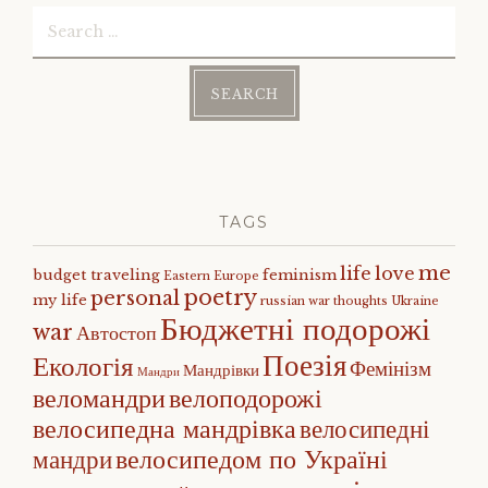
Search
for:
TAGS
me
life
love
budget traveling
feminism
Eastern Europe
poetry
personal
my life
russian war
thoughts
Ukraine
Бюджетні подорожі
war
Автостоп
Поезія
Екологія
Фемінізм
Мандрівки
Мандри
веломандри
велоподорожі
велосипедна мандрівка
велосипедні
велосипедом по Україні
мандри