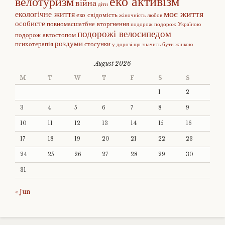
еко активізм
велотуризм
війна
діти
моє життя
екологічне життя
еко свідомість
жіночність
любов
особисте
повномасшатбне вторгнення
подорож
подорож Україною
подорожі велосипедом
подорож автостопом
роздуми
психотерапія
стосунки
у дорозі
що значить бути жінкою
August 2026
M
T
W
T
F
S
S
1
2
3
4
5
6
7
8
9
10
11
12
13
14
15
16
17
18
19
20
21
22
23
24
25
26
27
28
29
30
31
« Jun