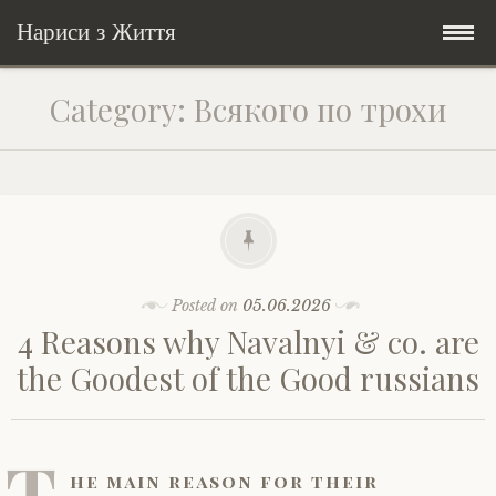
Нариси з Життя
Skip
Мандри
Category:
Всякого по трохи
to
content
Соціальне
У країні соло
Всякого по трохи
Велосипедні історії у країні
Бути жінкою
Posts in English
Історії з Бразилії
Екологія
Зламана рука
Posted on
05.06.2026
4 Reasons why Navalnyi & co. are
My Speeches/Мої промови
Соло автостоп
Освіта і виховання
Поезія
poetry
the Goodest of the Good russians
Home/Додомцю
Мандри
Війна
Мої творіння
Книги
T
Соціальне
Всякого по трохи
he main reason for their