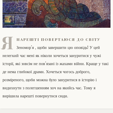
Я
нарешті повертаюся до світу
Зеномор'я , щоби завершити цю оповідь! У цей
нелегкий час мені як ніколи хочеться зануритися у чужі
історії, які зовсім не пов'язані із жахами війни. Краще у такі
де нема глибокої драми. Хочеться чогось доброго,
розміреного, щоби можна було зануритися в історію і
видихнути з полегшенням хоч на якийсь час. Тому я
вирішила нарешті повернутися сюди.