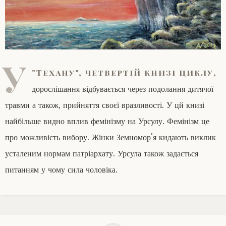
У
"Техану", четвертій книзі циклу,
дорослішання відбувається через подолання дитячої
травми а також, прийняття своєї вразливості. У цй книзі
найбільше видно вплив фемінізму на Урсулу. Фемінізм це
про можливість вибору. Жінки Земномор'я кидають виклик
усталеним нормам патріархату. Урсула також задається
питанням у чому сила чоловіка.