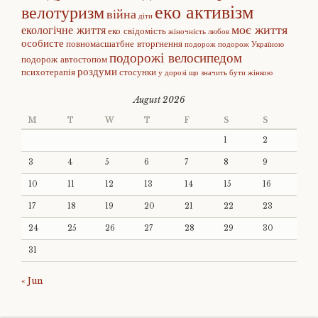
еко активізм
велотуризм
війна
діти
моє життя
екологічне життя
еко свідомість
жіночність
любов
особисте
повномасшатбне вторгнення
подорож
подорож Україною
подорожі велосипедом
подорож автостопом
роздуми
психотерапія
стосунки
у дорозі
що значить бути жінкою
August 2026
M
T
W
T
F
S
S
1
2
3
4
5
6
7
8
9
10
11
12
13
14
15
16
17
18
19
20
21
22
23
24
25
26
27
28
29
30
31
« Jun