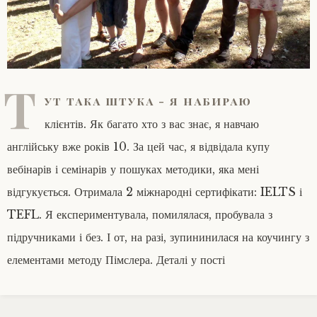
Т
ут така штука - я набираю
клієнтів. Як багато хто з вас знає, я навчаю
англійську вже років 10. За цей час, я відвідала купу
вебінарів і семінарів у пошуках методики, яка мені
відгукується. Отримала 2 міжнародні сертифікати: IELTS і
TEFL. Я експериментувала, помилялася, пробувала з
підручниками і без. І от, на разі, зупининилася на коучингу з
елементами методу Пімслера. Деталі у пості