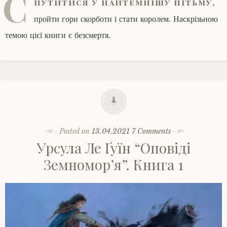
С
путитися у найтемнішу пітьму,
пройти гори скорботи і стати королем. Наскрізьною
темою цієї книги є безсмертя.
Posted on
13.04.2021
7 Comments
Урсула Ле Ґуїн “Оповіді
Земномор’я”. Книга 1