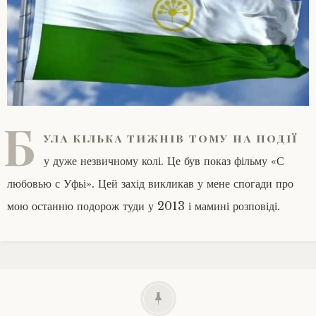
Б
ула кілька тижнів тому на події
у дуже незвичному колі. Це був показ фільму «С
любовью с Уфьі». Цей захід викликав у мене спогади про
мою останню подорож туди у 2013 і мамині розповіді.