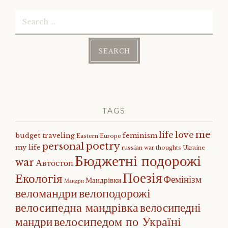
Post
Search
navigation
for:
TAGS
me
life
love
budget traveling
feminism
Eastern Europe
poetry
personal
my life
russian war
thoughts
Ukraine
Бюджетні подорожі
war
Автостоп
Поезія
Екологія
Фемінізм
Мандрівки
Мандри
веломандри
велоподорожі
велосипедна мандрівка
велосипедні
велосипедом по Україні
мандри