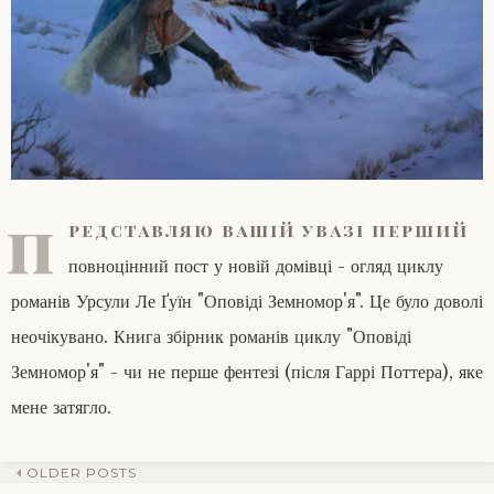
п
редставляю вашій увазі перший
повноцінний пост у новій домівці - огляд циклу
романів Урсули Ле Ґуїн "Оповіді Земномор'я". Це було доволі
неочікувано. Книга збірник романів циклу "Оповіді
Земномор'я" - чи не перше фентезі (після Гаррі Поттера), яке
мене затягло.
OLDER POSTS